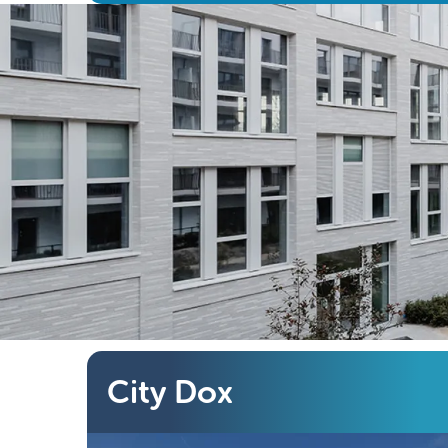
projet
City Dox