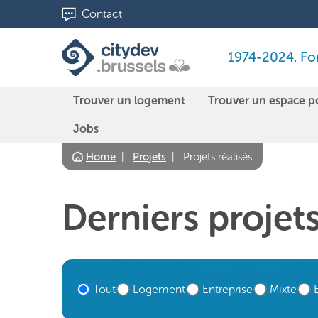
Aller
Contact
au
contenu
1974-2024. Fond
principal
Trouver un logement
Trouver un espace p
Jobs
Home
Projets
Projets réalisés
Derniers projets
Tout
Logement
Entreprise
Mixte
Type
de