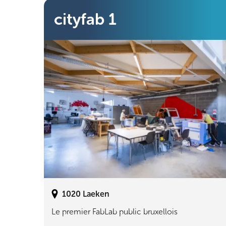
cityfab 1
1020
Laeken
Le premier FabLab public bruxellois