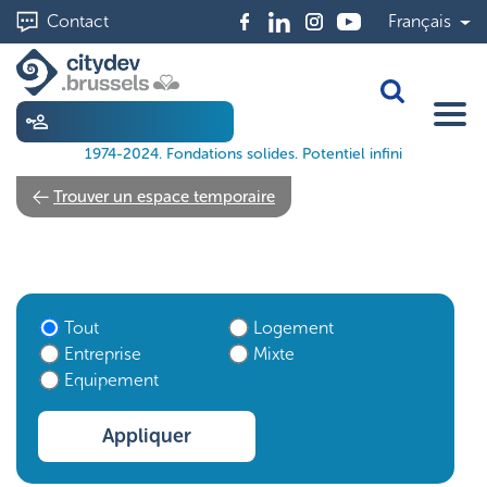
Aller
Contact
Français
au
contenu
principal
Toggle Sea
1974-2024. Fondations solides. Potentiel infini
Trouver un espace temporaire
Tout
Logement
Entreprise
Mixte
Equipement
Appliquer