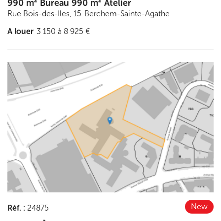
990 m² Bureau 990 m² Atelier
Rue Bois-des-Iles, 15
Berchem-Sainte-Agathe
A louer
3 150 à 8 925 €
Découvrir
New
Réf.
:
24875