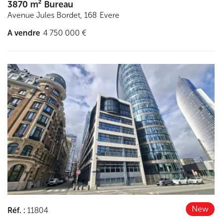
3870 m² Bureau
Avenue Jules Bordet, 168
Evere
A vendre
4 750 000 €
Découvrir
New
Réf.
:
11804