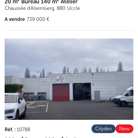
20 m² Bureau 140 m² Atelier
Chaussée d'Alsemberg, 880
Uccle
A vendre
739 000 €
Découvrir
Citydev
New
Réf.
:
10788