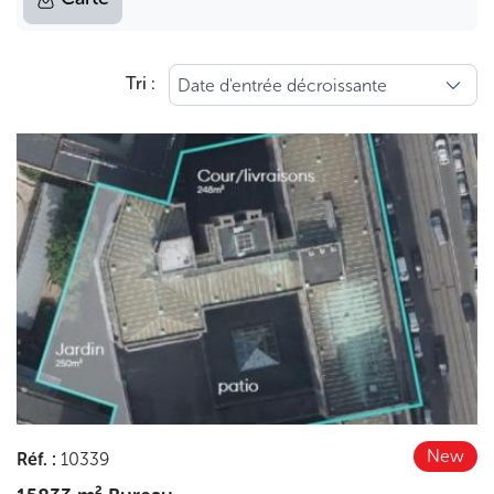
S
Tri :
Découvrir
New
Réf.
:
10339