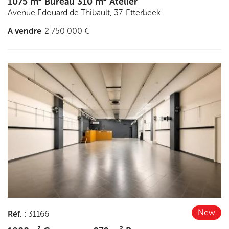
1075 m² Bureau 310 m² Atelier
Avenue Edouard de Thibault, 37
Etterbeek
A vendre
2 750 000 €
Découvrir
New
Réf.
:
31166