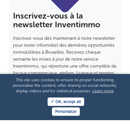
Inscrivez-vous à la
newsletter Inventimmo
Inscrivez-vous dès maintenant à notre newsletter
pour rester informé(e) des dernières opportunités
immobilières à Bruxelles. Recevez chaque
semaine les mises à jour de notre service
Inventimmo, qui répertorie une offre complète de
locaux commerciaux, ateliers, bureaux et terrains,
en collaboration avec les professionnels de
This site uses cookies to ensure its proper functioning,
personalise the content, offer sharing on social networks,
l'immobilier. Ne manquez pas l'occasion de
display videos and for statistical purposes.
Learn more
trouver l'emplacement idéal pour votre entreprise.
Inscrivez-vous dès maintenant à notre newsletter
✓ OK, accept all
et restez à l'affût des meilleures offres !
Personalize