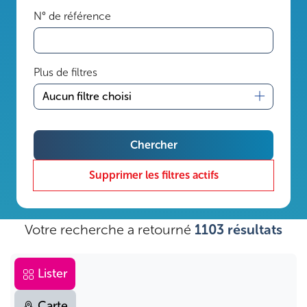
N° de référence
Plus de filtres
Aucun filtre choisi
Chercher
Résultats de la recherche
Votre recherche a retourné
1103 résultats
Switch layout
Lister
Carte