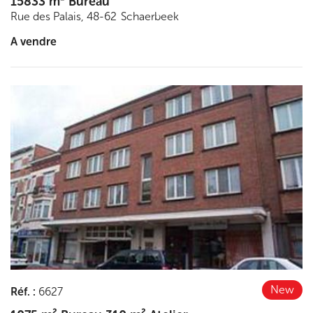
15833 m² Bureau
Rue des Palais, 48-62
Schaerbeek
A vendre
Découvrir
New
Réf.
:
6627