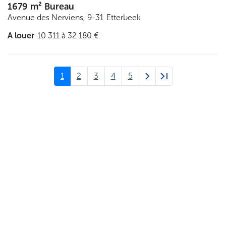
1679 m² Bureau
Avenue des Nerviens, 9-31
Etterbeek
A louer
10 311 à 32 180 €
Pagination
Page
1
Page
2
Page
3
Page
4
Page
5
Page
Dernière
courante
suivante
page