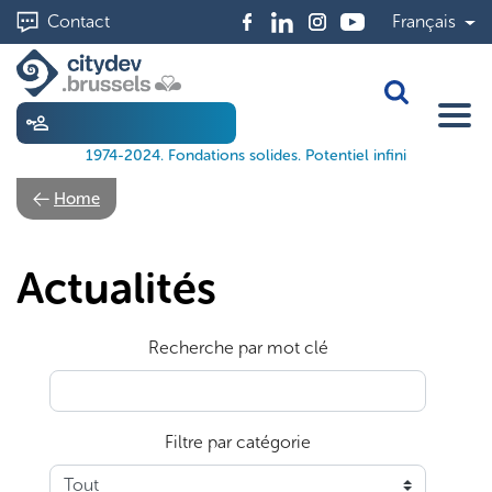
Aller
Contact
Français
au
contenu
principal
Toggle Sea
1974-2024. Fondations solides. Potentiel infini
Home
Actualités
Recherche par mot clé
Filtre par catégorie