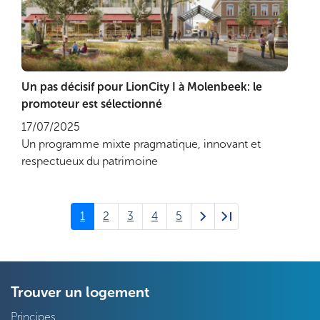
Un pas décisif pour LionCity I à Molenbeek: le
Lire plus
promoteur est sélectionné
17/07/2025
Un programme mixte pragmatique, innovant et
respectueux du patrimoine
Pagination
Page
1
Page
2
Page
3
Page
4
Page
5
Page
Dernière
courante
suivante
page
Trouver un logement
Principes