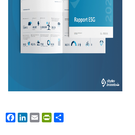
Facebook
LinkedIn
Email
PrintFriendly
Share