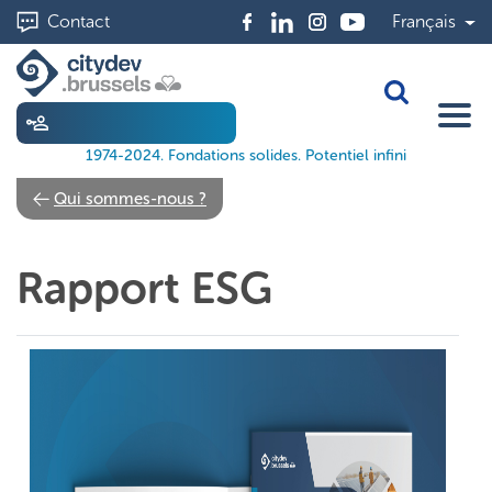
Aller
Contact
Français
au
contenu
principal
Toggle Sea
1974-2024. Fondations solides. Potentiel infini
Qui sommes-nous ?
Rapport ESG