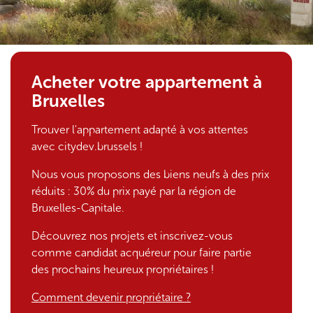
1
Acheter votre appartement à
9
Bruxelles
7
Trouver l'appartement adapté à vos attentes
avec citydev.brussels !
4
Nous vous proposons des biens neufs à des prix
-
réduits : 30% du prix payé par la région de
Bruxelles-Capitale.
2
Découvrez nos projets et inscrivez-vous
0
comme candidat acquéreur pour faire partie
des prochains heureux propriétaires !
2
Comment devenir propriétaire ?