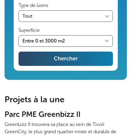
Type de biens
s
transaction
s
Superficie
o
Entre 0 et 3000 m2
l
Chercher
i
d
Pagination
e
Projets à la une
s
Parc PME Greenbizz II
.
Greenbizz II trouvera sa place au sein de Tivoli
P
GreenCity, le plus grand quartier mixte et durable de