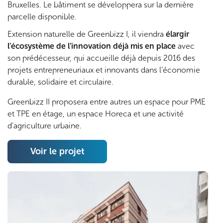
Bruxelles. Le bâtiment se développera sur la dernière
o
parcelle disponible.
t
Extension naturelle de Greenbizz I, il viendra
élargir
l’écosystème de l’innovation déjà mis en place
avec
e
son prédécesseur, qui accueille déjà depuis 2016 des
projets entrepreneuriaux et innovants dans l’économie
n
durable, solidaire et circulaire.
t
Greenbizz II proposera entre autres un espace pour PME
et TPE en étage, un espace Horeca et une activité
i
d’agriculture urbaine.
e
Voir le projet
l
i
n