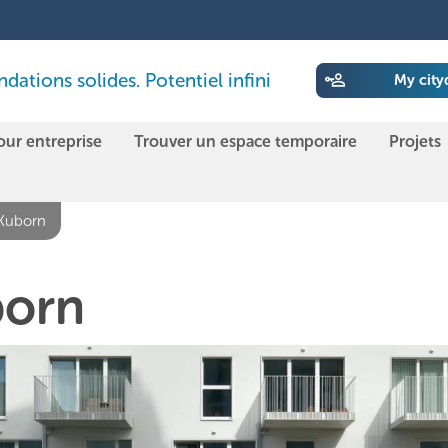
ations solides. Potentiel infini
My city
our entreprise
Trouver un espace temporaire
Projets
 Kuborn
born