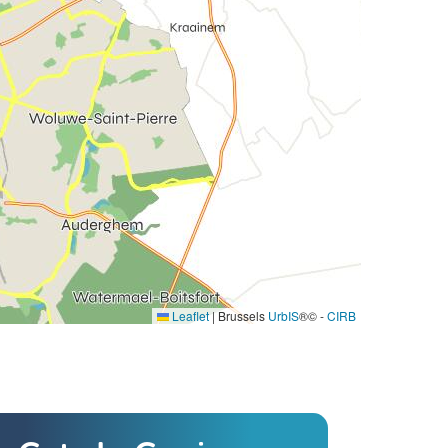
Leaflet
|
Brussels
UrbIS
®© -
CIRB