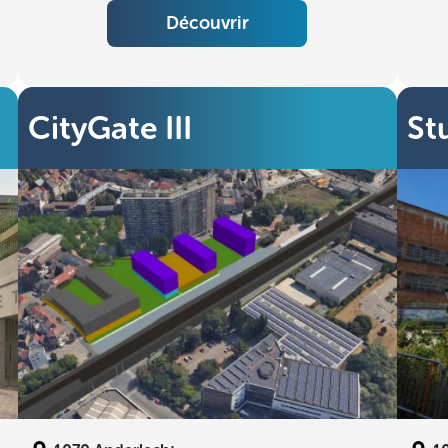
Découvrir
CityGate III
St