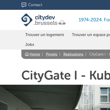
Aller
Contact
au
contenu
1974-2024. Fond
principal
Trouver un logement
Trouver un espace p
Jobs
Home
Projets
Réalisations
CityGate I -
CityGate I - Ku