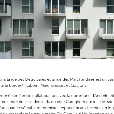
rn, la rue des Deux Gares et la rue des Marchandises est un vaste
 qui le bordent: Kuborn, Marchandises et Goujons.
que menée en étroite collaboration avec la commune d’Anderlecht
 proximité du tissu dense du quartier Cureghem qui relie le sit
’un quartier véritablement mixte : répondant aux besoins en l
ale est renforcée par le projet CityGate I qui fait fonction de 