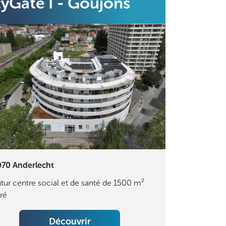
tyGate I - Goujons
070
Anderlecht
tur centre social et de santé de 1500 m²
ré
Découvrir