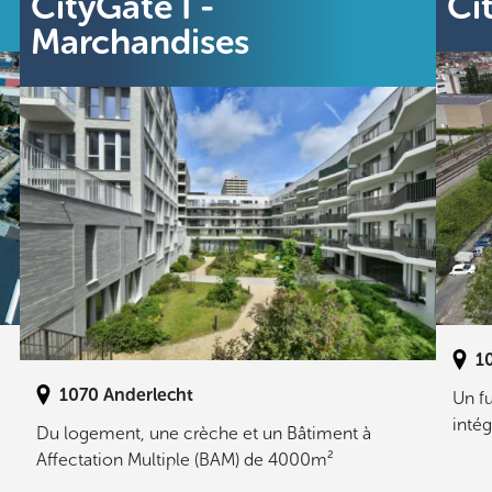
CityGate I -
Ci
Marchandises
1
1070
Anderlecht
Un fu
intég
Du logement, une crèche et un Bâtiment à
Affectation Multiple (BAM) de 4000m²