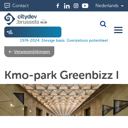
Skip
Contact
Nederlands
to
main
content
Toggle Sea
1974-2024. Stevige basis. Grenzeloos potentieel
Verwezenlijkingen
Kmo-park Greenbizz I