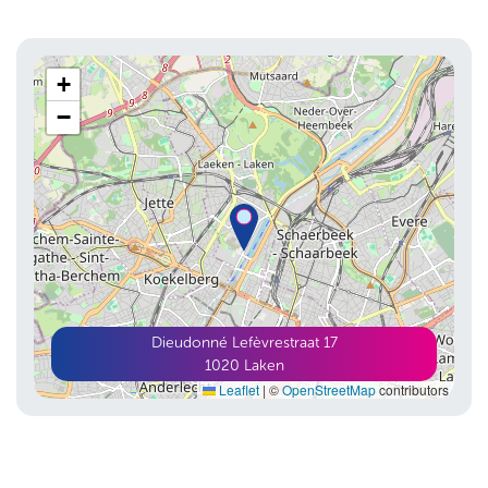
+
−
Dieudonné Lefèvrestraat 17
1020
Laken
Leaflet
|
©
OpenStreetMap
contributors