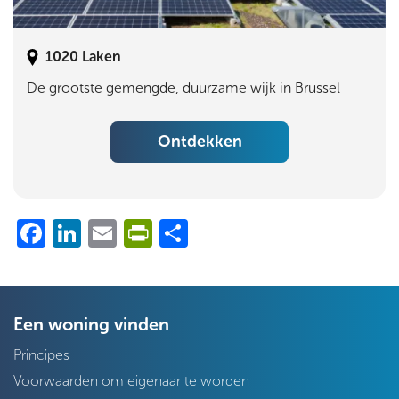
1020
Laken
De grootste gemengde, duurzame wijk in Brussel
Ontdekken
Facebook
LinkedIn
Email
PrintFriendly
Share
Een woning vinden
Principes
Voorwaarden om eigenaar te worden