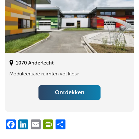
1070
Anderlecht
Moduleerbare ruimten vol kleur
Ontdekken
Facebook
LinkedIn
Email
PrintFriendly
Share