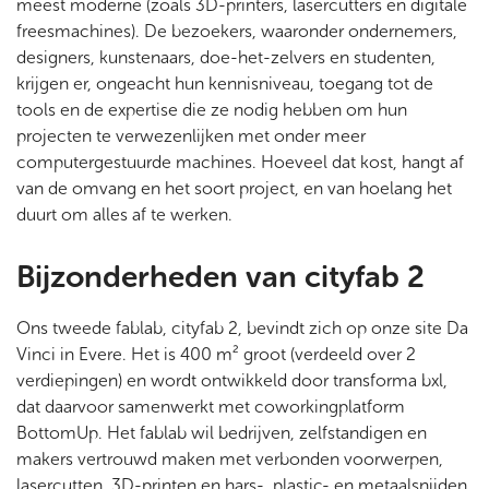
meest moderne (zoals 3D-printers, lasercutters en digitale
freesmachines). De bezoekers, waaronder ondernemers,
designers, kunstenaars, doe-het-zelvers en studenten,
krijgen er, ongeacht hun kennisniveau, toegang tot de
tools en de expertise die ze nodig hebben om hun
projecten te verwezenlijken met onder meer
computergestuurde machines. Hoeveel dat kost, hangt af
van de omvang en het soort project, en van hoelang het
duurt om alles af te werken.
Bijzonderheden van cityfab 2
Ons tweede fablab, cityfab 2, bevindt zich op onze site Da
Vinci in Evere. Het is 400 m² groot (verdeeld over 2
verdiepingen) en wordt ontwikkeld door transforma bxl,
dat daarvoor samenwerkt met coworkingplatform
BottomUp. Het fablab wil bedrijven, zelfstandigen en
makers vertrouwd maken met verbonden voorwerpen,
lasercutten, 3D-printen en hars-, plastic- en metaalsnijden.