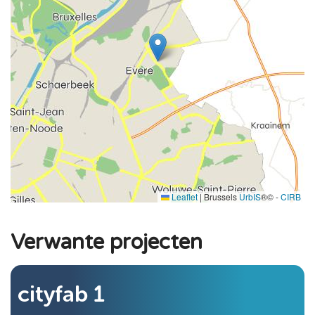
Leaflet
|
Brussels
UrbIS
®© -
CIRB
Verwante projecten
cityfab 1