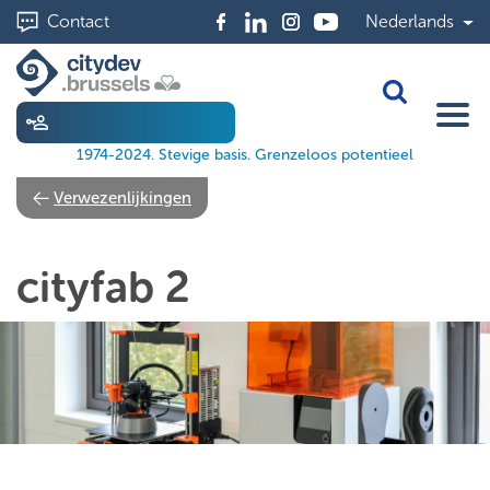
Skip
Contact
Nederlands
to
main
content
Toggle Sea
1974-2024. Stevige basis. Grenzeloos potentieel
Verwezenlijkingen
cityfab 2