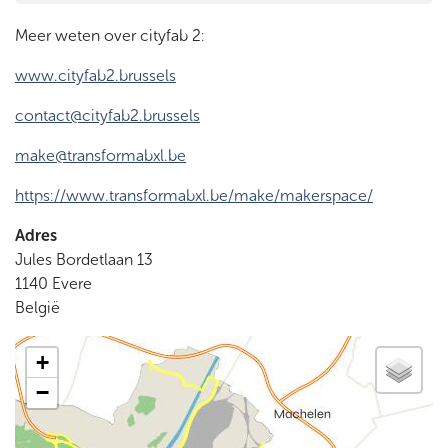
Meer weten over cityfab 2:
www.cityfab2.brussels
contact@cityfab2.brussels
make@transformabxl.be
https://www.transformabxl.be/make/makerspace/
Adres
Jules Bordetlaan 13
1140
Evere
België
+
−