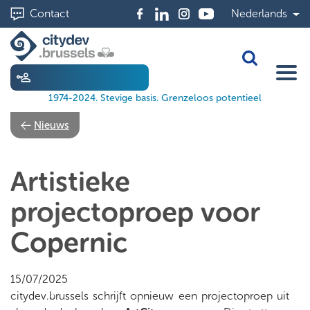
Skip
Contact
Nederlands
to
main
content
Toggle Sea
1974-2024. Stevige basis. Grenzeloos potentieel
Nieuws
Artistieke
projectoproep voor
Copernic
15/07/2025
citydev.brussels schrijft opnieuw een projectoproep uit