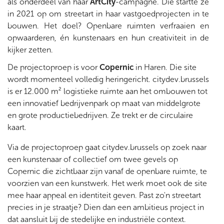
als onderdeel van haar
ArtCity
-campagne. Die startte ze
in 2021 op om streetart in haar vastgoedprojecten in te
bouwen. Het doel? Openbare ruimten verfraaien en
opwaarderen, én kunstenaars en hun creativiteit in de
kijker zetten.
De projectoproep is voor
Copernic
in Haren. Die site
wordt momenteel volledig heringericht. citydev.brussels
is er 12.000 m² logistieke ruimte aan het ombouwen tot
een innovatief bedrijvenpark op maat van middelgrote
en grote productiebedrijven. Ze trekt er de circulaire
kaart.
Via de projectoproep gaat citydev.brussels op zoek naar
een kunstenaar of collectief om twee gevels op
Copernic die zichtbaar zijn vanaf de openbare ruimte, te
voorzien van een kunstwerk. Het werk moet ook de site
mee haar appeal en identiteit geven. Past zo'n streetart
precies in je straatje? Dien dan een ambitieus project in
dat aansluit bij de stedelijke en industriële context.