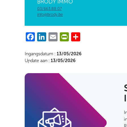
BRODY IMMO
03/663.88.07
info@brody.be
Facebook
LinkedIn
Email
PrintFriendly
Share
Ingangsdatum :
13/05/2026
Update aan :
13/05/2026
I
i
R