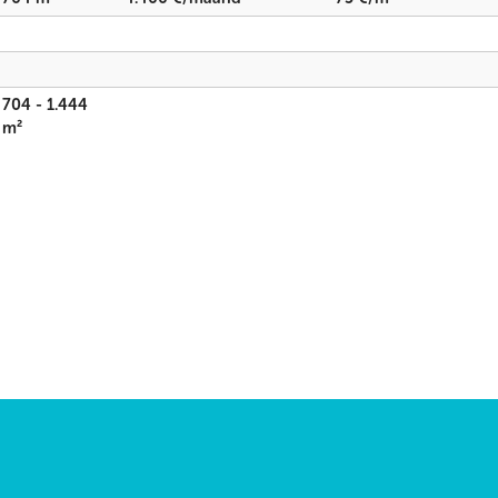
704 - 1.444
m²