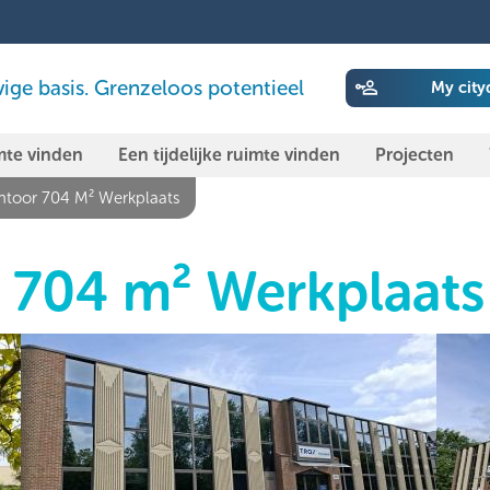
ige basis. Grenzeloos potentieel
My city
mte vinden
Een tijdelijke ruimte vinden
Projecten
toor 704 M² Werkplaats
 704 m² Werkplaats