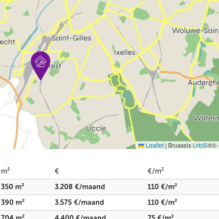
Leaflet
|
Brussels
UrbIS
®© 
m²
€
€/m²
350 m²
3.208 €/maand
110 €/m²
390 m²
3.575 €/maand
110 €/m²
704 m²
4.400 €/maand
75 €/m²