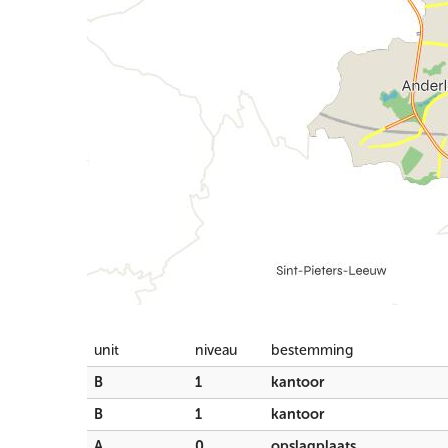
unit
niveau
bestemming
B
1
kantoor
B
1
kantoor
A
0
opslagplaats