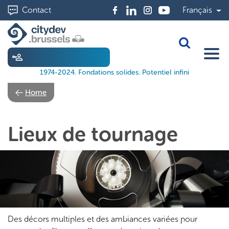
Aller
Contact
Français
au
contenu
principal
Toggle Sea
1974-2024. Fondations solides. Potentiel infini
Home
Lieux de tournage
Des décors multiples et des ambiances variées pour