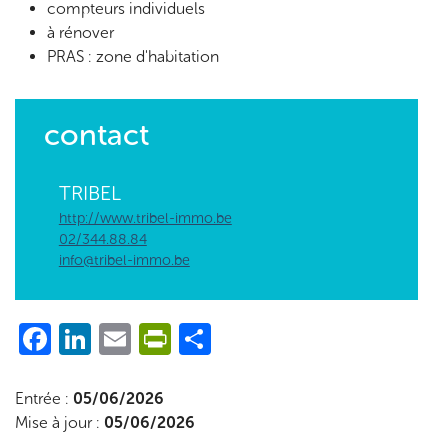
compteurs individuels
à rénover
PRAS : zone d'habitation
contact
TRIBEL
http://www.tribel-immo.be
02/344.88.84
info@tribel-immo.be
Facebook
LinkedIn
Email
PrintFriendly
Share
Entrée :
05/06/2026
Mise à jour :
05/06/2026