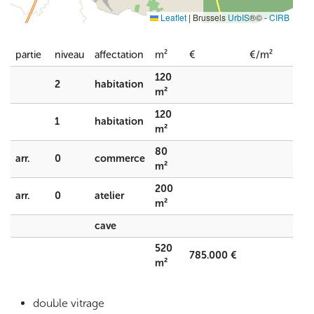
Leaflet
|
Brussels
UrbIS
®© -
CIRB
partie
niveau
affectation
m²
€
€/m²
120
2
habitation
m²
120
1
habitation
m²
80
arr.
0
commerce
m²
200
arr.
0
atelier
m²
cave
520
785.000 €
m²
double vitrage