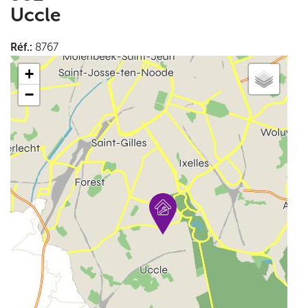
Uccle
Réf.
:
8767
+
−