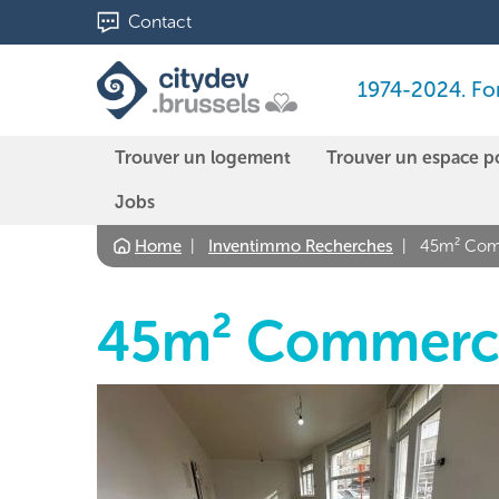
Aller
Contact
au
contenu
1974-2024. Fond
principal
Trouver un logement
Trouver un espace p
Jobs
Home
Inventimmo Recherches
45m² Com
45m² Commerc