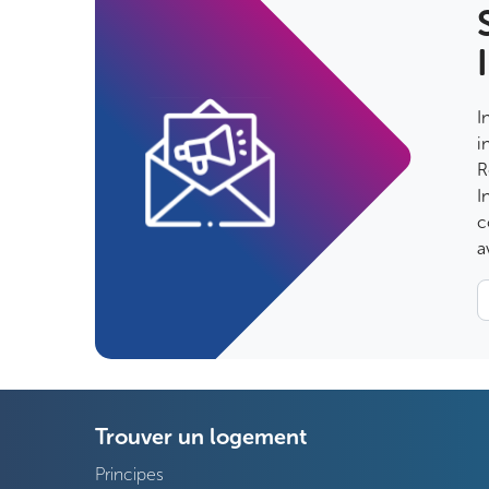
I
i
R
I
c
a
Trouver un logement
Principes