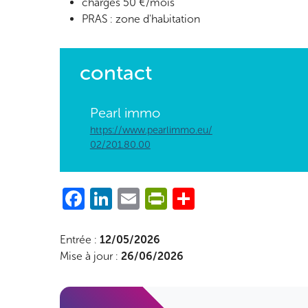
charges 50 €/mois
PRAS : zone d'habitation
contact
Pearl immo
https://www.pearlimmo.eu/
02/201.80.00
Facebook
LinkedIn
Email
PrintFriendly
Share
Entrée :
12/05/2026
Mise à jour :
26/06/2026