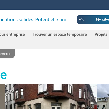
ations solides. Potentiel infini
My city
our entreprise
Trouver un espace temporaire
Projets
merce
e