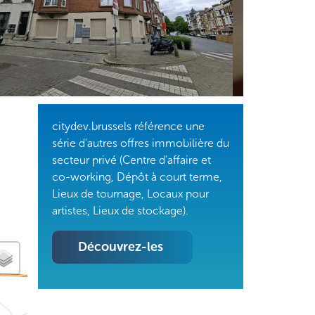
citydev.brussels référence une
série d'autres offres immobilière du
secteur privé (Centre d'affaire et
co-working, Dépôt à court terme,
Lieux de tournage, Locaux pour
artistes, Lieux de stockage).
Découvrez-les