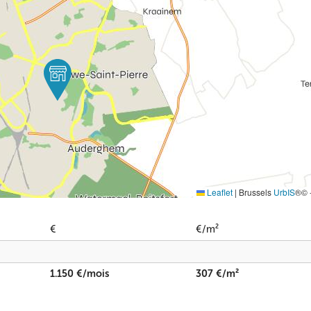
Leaflet
|
Brussels
UrbIS
®© 
€
€/m²
1.150 €/mois
307 €/m²