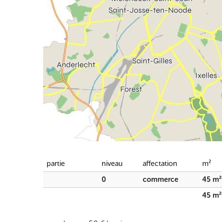
partie
niveau
affectation
m²
0
commerce
45 m²
45 m²