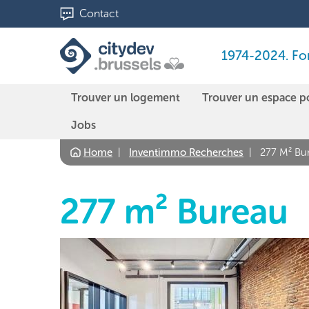
Aller
Contact
au
contenu
1974-2024. Fond
principal
Trouver un logement
Trouver un espace p
Jobs
Home
Inventimmo Recherches
277 M² Bu
277 m² Bureau