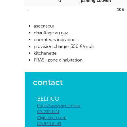
-1
parking couvert
...
103 -
ascenseur
chauffage au gaz
compteurs individuels
provision charges 350 €/mois
kitchenette
PRAS : zone d'habitation
contact
BELTICO
https://www.beltico.be/
02/230.11.11
Cl@beltico.com
02/840.61.49