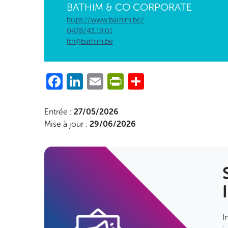
BATHIM & CO CORPORATE
https://www.bathim.be/
0478/43.19.01
lth@bathim.be
Facebook
LinkedIn
Email
PrintFriendly
Share
Entrée :
27/05/2026
Mise à jour :
29/06/2026
I