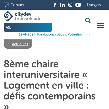
Aller
Contact
Français
au
contenu
principal
Toggle Sea
1974-2024. Fondations solides. Potentiel infini
Actualités
8ème chaire
interuniversitaire «
Logement en ville :
défis contemporains
»