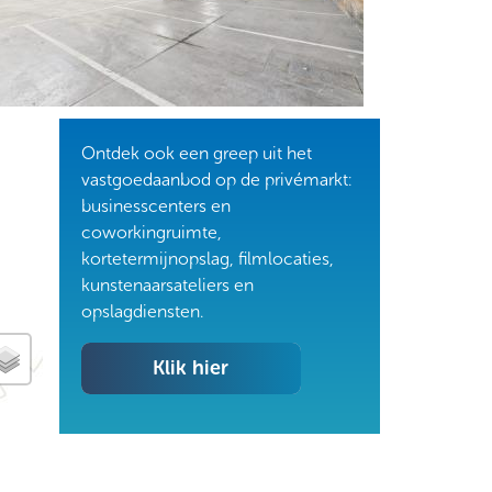
Ontdek ook een greep uit het
vastgoedaanbod op de privémarkt:
businesscenters en
coworkingruimte,
kortetermijnopslag, filmlocaties,
kunstenaarsateliers en
opslagdiensten.
Klik hier