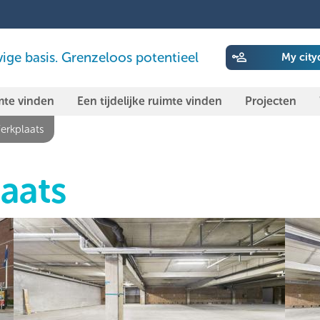
ige basis. Grenzeloos potentieel
My city
mte vinden
Een tijdelijke ruimte vinden
Projecten
erkplaats
aats