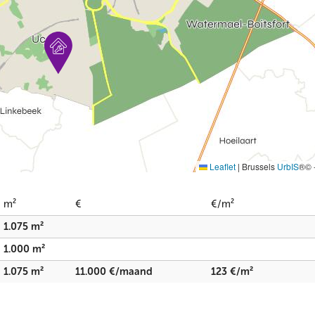
Leaflet
|
Brussels
UrbIS
®© 
m²
€
€/m²
1.075 m²
1.000 m²
1.075 m²
11.000 €/maand
123 €/m²