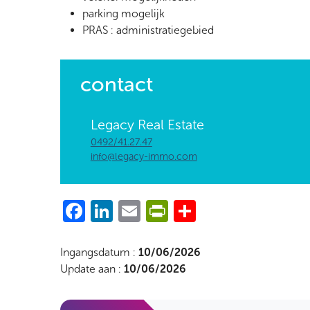
parking mogelijk
PRAS : administratiegebied
contact
Legacy Real Estate
0492/41.27.47
info@legacy-immo.com
Facebook
LinkedIn
Email
PrintFriendly
Share
Ingangsdatum :
10/06/2026
Update aan :
10/06/2026