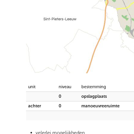
unit
niveau
bestemming
0
opslagplaats
achter
0
manoeuvreeruimte
velerlei mogelijkheden