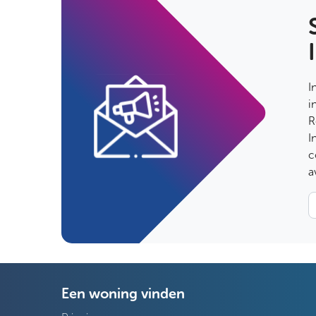
I
i
R
I
c
a
Een woning vinden