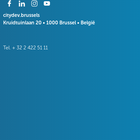
citydev.brussels
Kruidtuinlaan 20 • 1000 Brussel • België
Tel.
+ 32 2 422 51 11