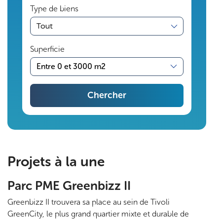
Type de biens
s
transaction
s
Superficie
o
Entre 0 et 3000 m2
l
Chercher
i
d
Pagination
e
Projets à la une
s
Parc PME Greenbizz II
.
Greenbizz II trouvera sa place au sein de Tivoli
P
GreenCity, le plus grand quartier mixte et durable de