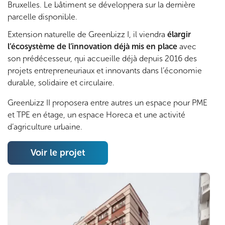
Bruxelles. Le bâtiment se développera sur la dernière
o
parcelle disponible.
t
Extension naturelle de Greenbizz I, il viendra
élargir
l’écosystème de l’innovation déjà mis en place
avec
e
son prédécesseur, qui accueille déjà depuis 2016 des
projets entrepreneuriaux et innovants dans l’économie
n
durable, solidaire et circulaire.
t
Greenbizz II proposera entre autres un espace pour PME
et TPE en étage, un espace Horeca et une activité
i
d’agriculture urbaine.
e
Voir le projet
l
i
n