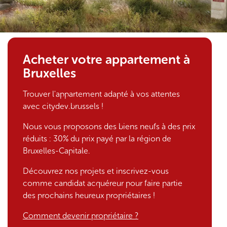
1
Acheter votre appartement à
9
Bruxelles
7
Trouver l'appartement adapté à vos attentes
avec citydev.brussels !
4
Nous vous proposons des biens neufs à des prix
-
réduits : 30% du prix payé par la région de
Bruxelles-Capitale.
2
Découvrez nos projets et inscrivez-vous
0
comme candidat acquéreur pour faire partie
des prochains heureux propriétaires !
2
Comment devenir propriétaire ?