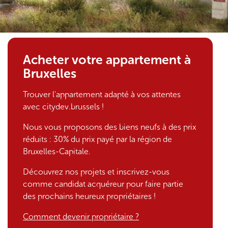
1
Acheter votre appartement à
9
Bruxelles
7
Trouver l'appartement adapté à vos attentes
avec citydev.brussels !
4
Nous vous proposons des biens neufs à des prix
-
réduits : 30% du prix payé par la région de
Bruxelles-Capitale.
2
Découvrez nos projets et inscrivez-vous
0
comme candidat acquéreur pour faire partie
des prochains heureux propriétaires !
2
Comment devenir propriétaire ?