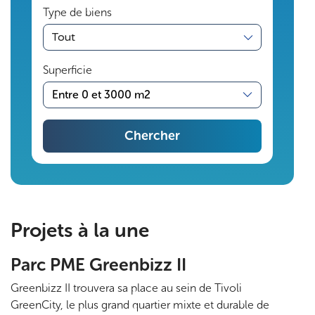
Type de biens
s
transaction
s
Superficie
o
Entre 0 et 3000 m2
l
Chercher
i
d
Pagination
e
Projets à la une
s
Parc PME Greenbizz II
.
Greenbizz II trouvera sa place au sein de Tivoli
P
GreenCity, le plus grand quartier mixte et durable de