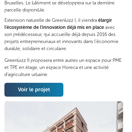
Bruxelles. Le bâtiment se développera sur la dernière
o
parcelle disponible.
t
Extension naturelle de Greenbizz I, il viendra
élargir
l’écosystème de l’innovation déjà mis en place
avec
e
son prédécesseur, qui accueille déjà depuis 2016 des
projets entrepreneuriaux et innovants dans l’économie
n
durable, solidaire et circulaire.
t
Greenbizz II proposera entre autres un espace pour PME
et TPE en étage, un espace Horeca et une activité
i
d’agriculture urbaine.
e
Voir le projet
l
i
n